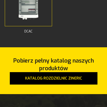
DCAC
Pobierz pełny katalog naszych
produktów
KATALOG ROZDZIELNIC ZINERIC