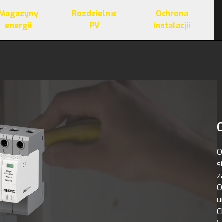
Magazyny
Rozdzielnie
Ochrona
energii
PV
instalacjii
O
s
z
O
u
C