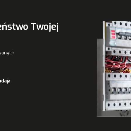
eństwo Twojej
owanych
adają