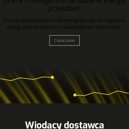
Zineric – inteligentne zarządzanie energią
przyszłości
Rozwój odnawialnych źródeł energii sprawił, że magazyny
energii stały się jednym z najważniejszych elementów...
Czytaj dalej
Wiodący dostawca