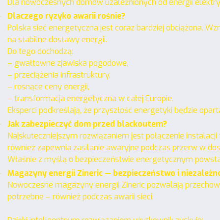
Dla nowoczesnych domów uzależnionych od energii elekt
.
Dlaczego ryzyko awarii rośnie?
Polska sieć energetyczna jest coraz bardziej obciążona. W
na stabilne dostawy energii.
Do tego dochodzą:
– gwałtowne zjawiska pogodowe,
– przeciążenia infrastruktury,
– rosnące ceny energii,
– transformacja energetyczna w całej Europie.
Eksperci podkreślają, że przyszłość energetyki będzie oparta
.
Jak zabezpieczyć dom przed blackoutem?
Najskuteczniejszym rozwiązaniem jest połączenie instalacj
również zapewnia zasilanie awaryjne podczas przerw w dos
Właśnie z myślą o bezpieczeństwie energetycznym powst
.
Magazyny energii Zineric — bezpieczeństwo i niezależn
Nowoczesne magazyny energii Zineric pozwalają przechowyw
potrzebne – również podczas awarii sieci.