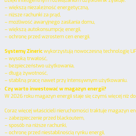
Dzięki inteligentnym rozwiązaniom użytkownik zyskuje:
– większą niezależność energetyczną,
– niższe rachunki za prąd,
– możliwość awaryjnego zasilania domu,
– większą autokonsumpcję energii,
– ochronę przed wzrostem cen energii.
Systemy Zineric
wykorzystują nowoczesną technologię LiF
– wysoką trwałość,
– bezpieczeństwo użytkowania,
– długą żywotność,
– stabilną pracę nawet przy intensywnym użytkowaniu.
.
Czy warto inwestować w magazyn energii?
W 2026 roku magazyn energii staje się czymś więcej niż d
Coraz więcej właścicieli nieruchomości traktuje magazyn ene
– zabezpieczenie przed blackoutem,
– sposób na niższe rachunki,
– ochronę przed niestabilnością rynku energii,