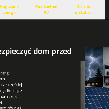
Magazyny
Rozdzielnie
Ochrona
energii
PV
instalacjii
bezpieczyć dom przed
nergii
mami
oraz częściej
gii. Rosnące
ynamicznie
że
iem również