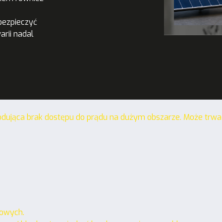
abezpieczyć
rii nadal
ująca brak dostępu do prądu na dużym obszarze. Może trwać o
mowych.