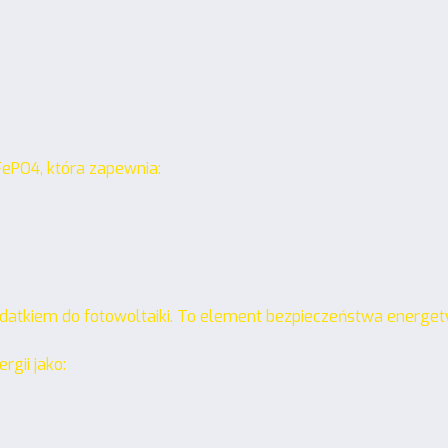
ePO4, która zapewnia:
odatkiem do fotowoltaiki. To element bezpieczeństwa energe
rgii jako: