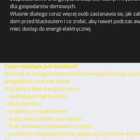
dla gospodarstw domowych.
Właśnie dlatego coraz więcej osób zastanawia się, jak z
dom przed blackoutem i co zrobić, aby nawet podczas awa
mieć dostęp do energii elektrycznej.
.
Czym właściwie jest blackout?
Blackout to rozległa awaria systemu energetycznego powod
przypadkach znacznie dłużej.
W praktyce brak energii oznacza:
– niedziałające ogrzewanie,
– brak internetu,
– problemy z oświetleniem,
– wyłączone lodówki i zamrażarki,
– brak możliwości ładowania urządzeń,
– problemy z działaniem pomp ciepła czy systemów alar