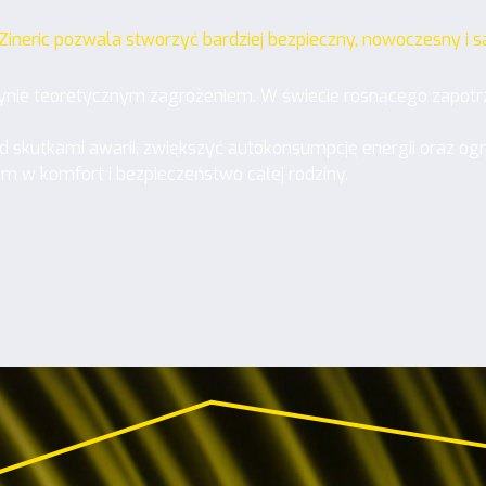
Zineric pozwala stworzyć bardziej bezpieczny, nowoczesny i
edynie teoretycznym zagrożeniem. W świecie rosnącego zapot
skutkami awarii, zwiększyć autokonsumpcję energii oraz ogra
im w komfort i bezpieczeństwo całej rodziny.