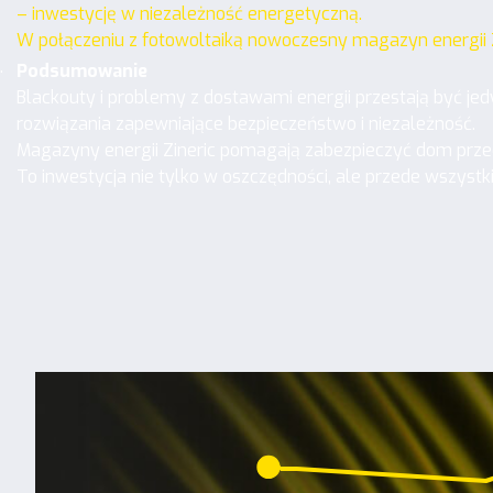
– inwestycję w niezależność energetyczną.
W połączeniu z fotowoltaiką nowoczesny magazyn energii 
.
Podsumowanie
Blackouty i problemy z dostawami energii przestają być j
rozwiązania zapewniające bezpieczeństwo i niezależność.
Magazyny energii Zineric pomagają zabezpieczyć dom przed 
To inwestycja nie tylko w oszczędności, ale przede wszystk