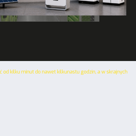
d kilku minut do nawet kilkunastu godzin, a w skrajnych