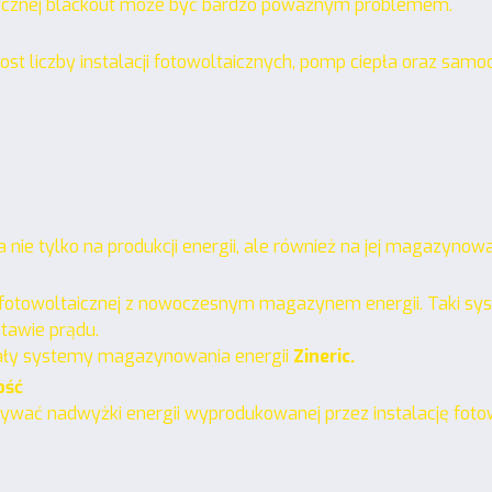
rycznej blackout może być bardzo poważnym problemem.
zrost liczby instalacji fotowoltaicznych, pomp ciepła oraz
 nie tylko na produkcji energii, ale również na jej magazynowa
i fotowoltaicznej z nowoczesnym magazynem energii. Taki sys
tawie prądu.
ały systemy magazynowania energii
Zineric.
ość
ać nadwyżki energii wyprodukowanej przez instalację fotowo